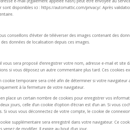
resse e-mail (également appelée hash) peut être envoyée au service Gr
r sont disponibles ici : https://automattic.com/privacy/. Après valida
ntaire.
 vous conseillons d’éviter de téléverser des images contenant des d
re des données de localisation depuis ces images.
il vous sera proposé d’enregistrer votre nom, adresse e-mail et site 
ations si vous déposez un autre commentaire plus tard. Ces cookies ex
 cookie temporaire sera créé afin de déterminer si votre navigateur a
quement à la fermeture de votre navigateur.
n place un certain nombre de cookies pour enregistrer vos informati
deux jours, celle d’un cookie d’option d’écran est d’un an. Si vous co
 Si vous vous déconnectez de votre compte, le cookie de connexion 
 cookie supplémentaire sera enregistré dans votre navigateur. Ce coo
s venez de modifier. Il expire au bout d’un jour.