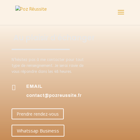
Au plaisir d’échanger
N’hésitez pas à me contacter pour tout
type de renseignement. Je serai ravie de
vous répondre dans les 48 heures.

EMAIL
contact@pozreussite.fr
Prendre rendez-vous
Whatssap Business